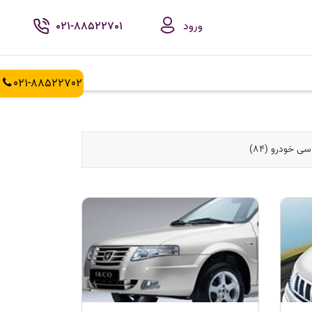
ورود
021-88522701
021-88522702
ی خودرو (84)