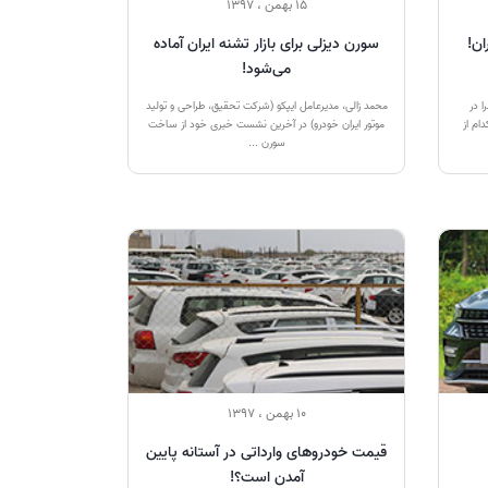
15 بهمن ، 1397
ان!
سورن دیزلی برای بازار تشنه ایران آماده
می‌شود!
ا در
محمد زالی، مدیرعامل ایپکو (شرکت تحقیق، طراحی و تولید
ام از
موتور ایران خودرو) در آخرین نشست خبری خود از ساخت
سورن ...
10 بهمن ، 1397
قیمت خودروهای وارداتی در آستانه پایین
آمدن است؟!