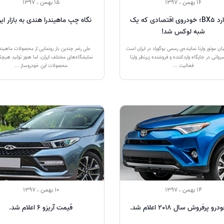
16 بهمن ، 1397
15 بهمن ، 1397
بورگوارد BX5؛ خودروی اقتصادی که یک
نگاه چپ ماهیندرا هندی به بازار ایر
شبه لوکس شد!
 موتور وارنا نماینده‌ی رسمی بوگوراد در ایران است
علی رغم چندین بار رونمایی از محصولات ماهیندر
روانی در جایگاه واردکننده و فروشنده زیرنظر وارنا
نمایشگاه‌های مختلف ایران، اما هنوز تولید هیچکد
فعالیت ...
محصولات این خودروساز ...
14 بهمن ، 1397
10 بهمن ، 1397
قیمت آریزو 6 اعلام شد.