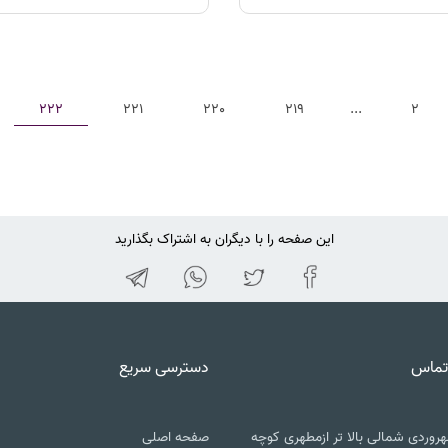
222
221
220
219
...
2
این صفحه را با دیگران به اشتراک بگذارید
تماس
دسترسی سریع
روردی شمالی بالا تر ازمطهری کوچه
صفحه اصلی