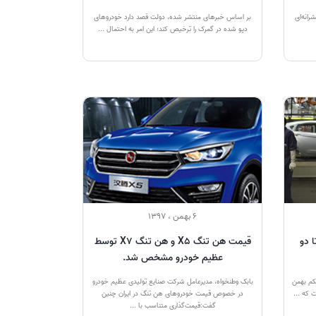
ت با پیشرانه‌ای
بر اساس خبرهای منتشر شده، دولت قصد دارد خودروهای
دپو شده در گمرک را ترخیص کند؛ این امر به احتمال ...
6 بهمن ، 1397
ا دو
قیمت هن تنگ X5 و هن تنگ X7 توسط
عظیم خودرو مشخص شد.
کم بهمن
بابک وطنخواه، مدیرعامل شرکت صنایع تولیدی عظیم خودرو
در خصوص قیمت خودروهای هن تنگ در ایران چنین
گفت:قیمت‌گذاری متناسب با ...