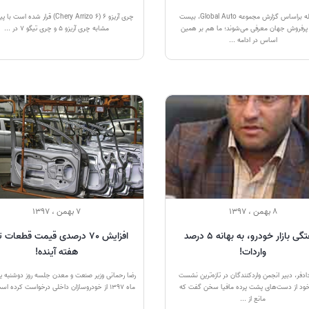
هر ساله براساس گزارش مجموعه Global Auto، بیست
چری آریزو ۶ (Chery Arrizo 6) قرار شده اس
پرفروش جهان معرفی می‌شوند؛ ما هم بر همین
مشابه چری آریزو ۵ و چری تیگو ۷ در ...
اساس در ادامه ...
8 بهمن ، 1397
7 بهمن ، 1397
آشفتگی بازار خودرو، به بهانه ۵ درصد
افزایش 70 درصدی قیمت قطعات ت
واردات!
هفته آینده!
دفر، دبیر انجمن واردکنندگان در تازه‌ترین نشست
رضا رحمانی وزیر صنعت و معدن جلسه روز دوشنبه ی
ود از دست‌‌های پشت پرده مافیا سخن گفت که
ماه 1397 از خودروسازان داخلی درخواست کرده است که ...
مانع از ...